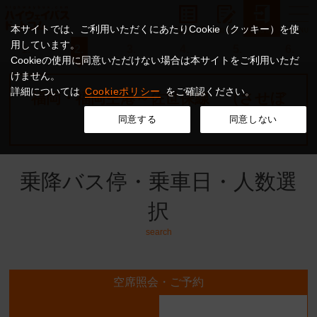
本サイトでは、ご利用いただくにあたりCookie（クッキー）を使
用しています。
1.
2.
3.
4.
5.
6.
Cookieの使用に同意いただけない場合は本サイトをご利用いただ
けません。
詳細については
Cookieポリシー
をご確認ください。
福岡・福岡空港～佐世保線 （させぼ
号）
同意する
同意しない
乗降バス停・乗車日・人数選
択
search
空席照会・ご予約