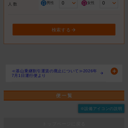
男性
女性
人 数
検索する
≪基山乗継割引運賃の廃止について≫2026年
7月1日運行便より
便 一 覧
※設備アイコンの説明
トップページに戻る