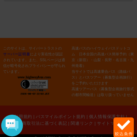
このサイトは、サイバートラストの
高速バスのハイウェイバスドットコ
サーバー証明書
により実在性が認証
ム 日本全国の高速バス簡単予約（東
されています。また、SSLページは通
京（新宿）・山梨・長野・名古屋・九
信が暗号化されプライバシーが守られ
州発着）
ています。
当サイトでは高速乗合バス（路線バ
ス）とバスツアー（募集型企画旅行）
をご予約いただけます
高速ツアーバス（募集型企画旅行形式
の都市間輸送）は取り扱っていません
ご利用規約
|
バスマイルポイント規約
|
個人情報保護方針
|
特定商取引法に基づく表記
|
関連リンク
|
サイトマップ