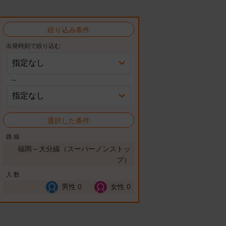
絞り込み条件
出発時刻で絞り込む
～
選択した条件
路 線
福岡～大分線（スーパーノンストッ
プ）
人 数
男性
0
女性
0