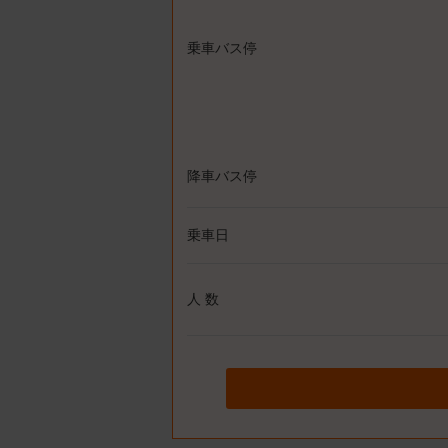
乗車バス停
降車バス停
乗車日
人 数