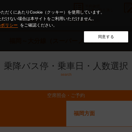
ただくにあたりCookie（クッキー）を使用しています。
意いただけない場合は本サイトをご利用いただけません。
3.
4.
5
座席条件
お客様情報入力
ieポリシー
をご確認ください。
同意する
福岡～大分線（スーパーノンストップ）
乗降バス停・乗車日・人数選択
search
空席照会・ご予約
福岡方面