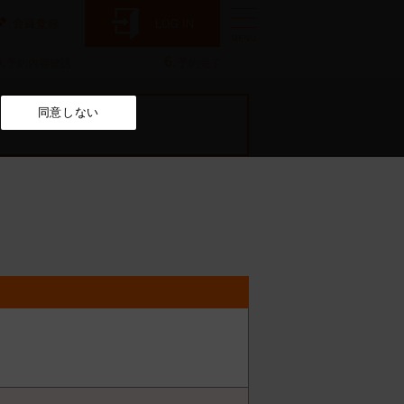
.
6.
予約内容確認
予約完了
同意しない