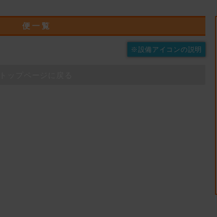
便 一 覧
※設備アイコンの説明
トップページに戻る