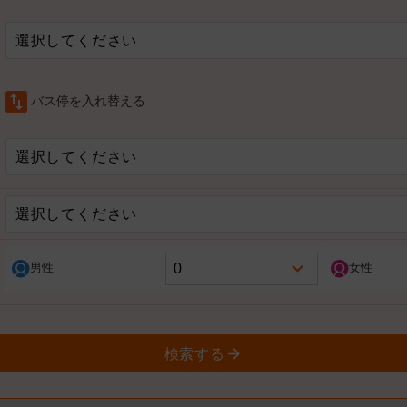
選択してください
swap_vert
バス停を入れ替える
選択してください
選択してください
男性
女性
検索する