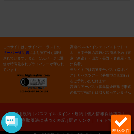
このサイトは、サイバートラストの
高速バスのハイウェイバスドットコ
サーバー証明書
により実在性が認証
ム 日本全国の高速バス簡単予約（東
されています。また、SSLページは通
京（新宿）・山梨・長野・名古屋・九
信が暗号化されプライバシーが守られ
州発着）
ています。
当サイトでは高速乗合バス（路線バ
ス）とバスツアー（募集型企画旅行）
をご予約いただけます
高速ツアーバス（募集型企画旅行形式
の都市間輸送）は取り扱っていません
ご利用規約
|
バスマイルポイント規約
|
個人情報保護方針
|
特定商取引法に基づく表記
|
関連リンク
|
サイトマップ