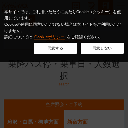
本サイトでは、ご利用いただくにあたりCookie（クッキー）を使
用しています。
1.
2.
3.
4.
5.
6.
Cookieの使用に同意いただけない場合は本サイトをご利用いただ
けません。
詳細については
Cookieポリシー
をご確認ください。
新宿～白馬線
同意する
同意しない
乗降バス停・乗車日・人数選
択
search
空席照会・ご予約
扇沢・白馬・栂池方面
新宿方面