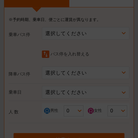
※予約時期、乗車日、便ごとに運賃が異なります。
選択してください
乗車バス停
swap_vert
バス停を入れ替える
選択してください
降車バス停
選択してください
乗車日
男性
女性
人 数