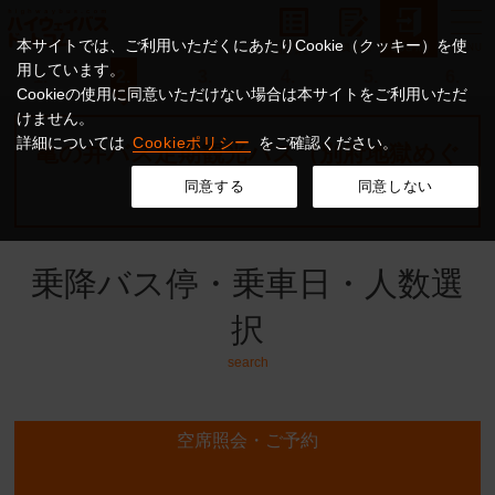
本サイトでは、ご利用いただくにあたりCookie（クッキー）を使
用しています。
1.
2.
3.
4.
5.
6.
Cookieの使用に同意いただけない場合は本サイトをご利用いただ
けません。
詳細については
Cookieポリシー
をご確認ください。
亀の井バス定期観光バス（別府地獄めぐ
りコース）
同意する
同意しない
乗降バス停・乗車日・人数選
択
search
空席照会・ご予約