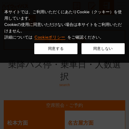
本サイトでは、ご利用いただくにあたりCookie（クッキー）を使
用しています。
1.
2.
3.
4.
5.
6.
Cookieの使用に同意いただけない場合は本サイトをご利用いただ
けません。
詳細については
Cookieポリシー
をご確認ください。
名古屋～松本線
同意する
同意しない
乗降バス停・乗車日・人数選
択
search
空席照会・ご予約
松本方面
名古屋方面