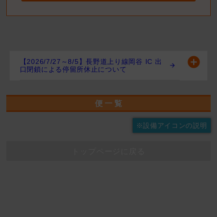
【2026/7/27～8/5】長野道上り線岡谷 IC 出
口閉鎖による停留所休止について
便 一 覧
※設備アイコンの説明
トップページに戻る