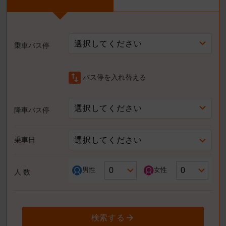
選択してください
乗車バス停
swap_vert
バス停を入れ替える
選択してください
降車バス停
選択してください
乗車日
男性
女性
人 数
検索する