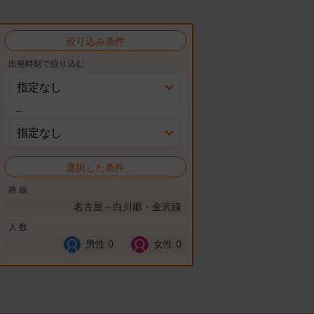
絞り込み条件
出発時刻で絞り込む
～
選択した条件
路 線
名古屋～白川郷・金沢線
人 数
男性
0
女性
0