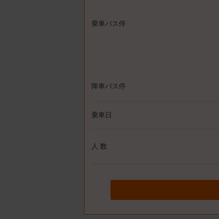
乗車バス停
降車バス停
乗車日
人 数