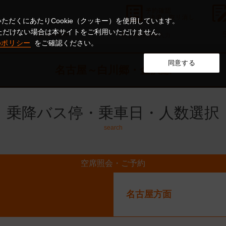
ただくにあたりCookie（クッキー）を使用しています。
意いただけない場合は本サイトをご利用いただけません。
3.
4.
5
座席条件
お客様情報入力
ieポリシー
をご確認ください。
同意する
名古屋～白川郷・金沢線
乗降バス停・乗車日・人数選択
search
空席照会・ご予約
名古屋方面