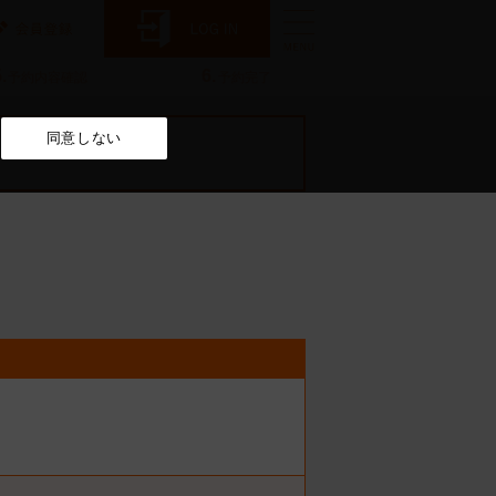
.
6.
予約内容確認
予約完了
同意しない