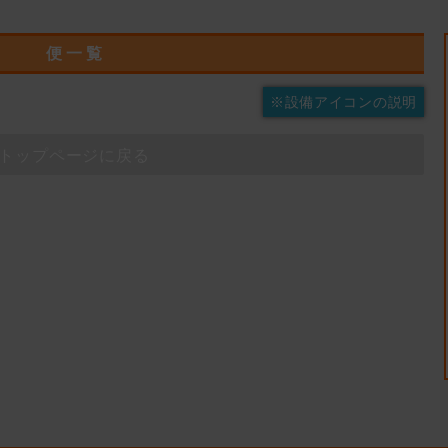
便 一 覧
※設備アイコンの説明
トップページに戻る