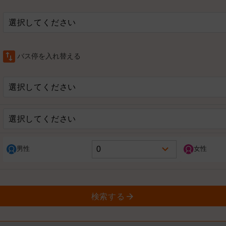
選択してください
swap_vert
バス停を入れ替える
選択してください
選択してください
男性
女性
検索する