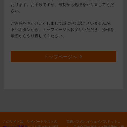
おります。お手数ですが、最初から処理をやり直してくだ
さい。
ご迷惑をおかけいたしまして誠に申し訳ございませんが、
下記ボタンから、トップページへお戻りいただき、操作を
最初からやり直してください。
トップページへ
このサイトは、サイバートラストの
高速バスのハイウェイバスドットコ
サーバー証明書
により実在性が認証
ム 日本全国の高速バス簡単予約（東