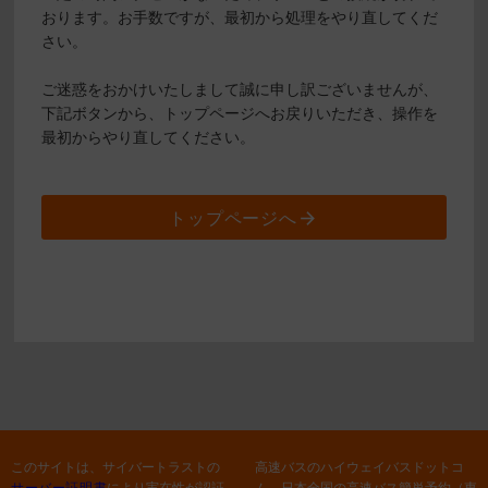
おります。お手数ですが、最初から処理をやり直してくだ
さい。
ご迷惑をおかけいたしまして誠に申し訳ございませんが、
下記ボタンから、トップページへお戻りいただき、操作を
最初からやり直してください。
トップページへ
このサイトは、サイバートラストの
高速バスのハイウェイバスドットコ
サーバー証明書
により実在性が認証
ム 日本全国の高速バス簡単予約（東