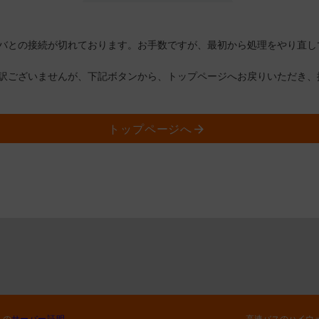
バとの接続が切れております。お手数ですが、最初から処理をやり直し
訳ございませんが、下記ボタンから、トップページへお戻りいただき、
トップページへ
トの
サーバー証明
高速バスのハイウ