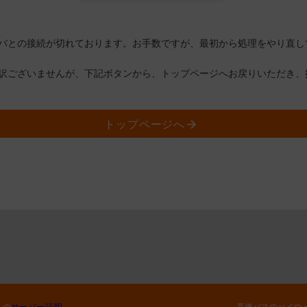
バとの接続が切れております。お手数ですが、最初から処理をやり直し
訳ございませんが、下記ボタンから、トップページへお戻りいただき、
トップページへ
トの
サーバー証明
高速バスのハイウ