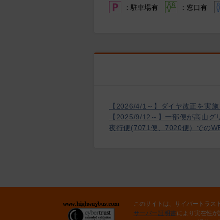
：駐車場有
：窓口有
【2026/4/1～】ダイヤ改正
【2025/9/12～】一部便が高
夜行便(7071便、7020便）で
このサイトは、サイバートラス
サーバー証明書
により実在性が