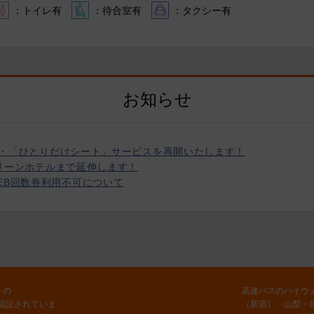
：トイレ有
：待合室有
：タクシー有
お知らせ
を実施・「ひとりだけシート」サービスを再開いたします！
山グリーンホテルまで延伸します！
のWEB回数券利用不可について
トの
高速バスのハイウ
認証されていま
（新宿）・山梨・