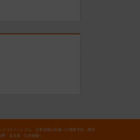
ェイバスドットコム 日本全国の高速バス簡単予約（東京
長野・名古屋・九州発着）