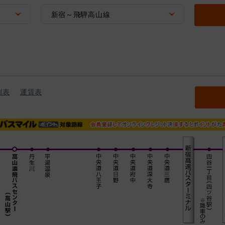
新宿～飛騨高山線
刻表
運賃表