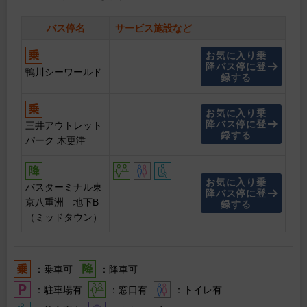
バス停名
サービス施設など
お気に入り乗
降バス停に登
鴨川シーワールド
録する
お気に入り乗
降バス停に登
三井アウトレット
録する
パーク 木更津
お気に入り乗
バスターミナル東
降バス停に登
京八重洲 地下B
録する
（ミッドタウン）
：乗車可
：降車可
：駐車場有
：窓口有
：トイレ有