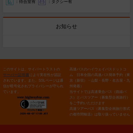
：待合室有
：タクシー有
お知らせ
このサイトは、サイバートラストの
高速バスのハイウェイバスドットコ
サーバー証明書
により実在性が認証
ム 日本全国の高速バス簡単予約（東
されています。また、SSLページは通
京（新宿）・山梨・長野・名古屋・九
信が暗号化されプライバシーが守られ
州発着）
ています。
当サイトでは高速乗合バス（路線バ
ス）とバスツアー（募集型企画旅行）
をご予約いただけます
高速ツアーバス（募集型企画旅行形式
の都市間輸送）は取り扱っていません