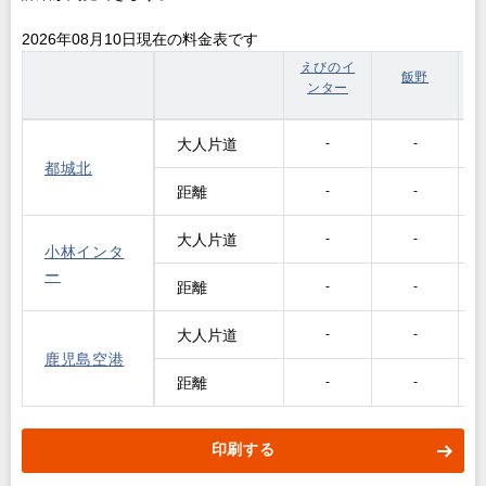
2026年08月10日現在の料金表です
えびのイ
飯野
ンター
大人片道
-
-
都城北
距離
-
-
大人片道
-
-
小林インタ
ー
距離
-
-
大人片道
-
-
鹿児島空港
距離
-
-
印刷する