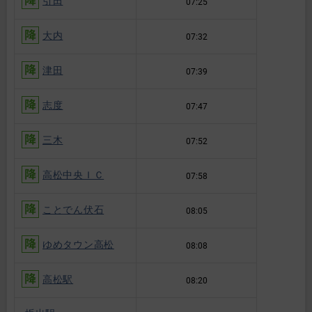
引田
07:25
大内
07:32
津田
07:39
志度
07:47
三木
07:52
高松中央ＩＣ
07:58
ことでん伏石
08:05
ゆめタウン高松
08:08
高松駅
08:20