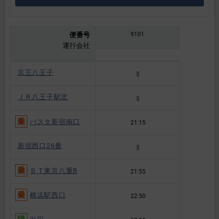
便番号
9101
運行会社
京王八王子
||
ＪＲ八王子駅北
||
バスタ新宿南口
21:15
新宿西口26番
||
ＢＴ東京八重B
21:55
横浜駅西口
22:50