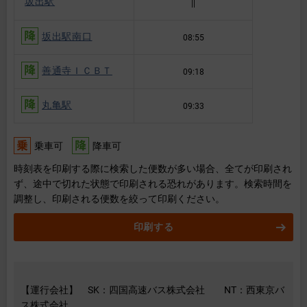
坂出駅
||
坂出駅南口
08:55
善通寺ＩＣＢＴ
09:18
丸亀駅
09:33
乗車可
降車可
時刻表を印刷する際に検索した便数が多い場合、全てが印刷され
ず、途中で切れた状態で印刷される恐れがあります。検索時間を
調整し、印刷される便数を絞って印刷ください。
印刷する
【運行会社】 SK：四国高速バス株式会社 NT：西東京バ
ス株式会社