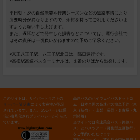
平日朝・夕の自然渋滞や行楽シーズンなどの道路事情により
所要時分が異なりますので、余裕を持ってご利用くださいま
すようお願い申し上げます。
また、遅延などで発生した損害などについては、運行会社で
はその責任は一切負いかねますので予めご了承ください。
※京王八王子駅、八王子駅北口は、隔日運行です。
※高松駅高速バスターミナルは、１番のりばから出発します。
このサイトは、サイバートラストの
高速バスのハイウェイバスドットコ
サーバー証明書
により実在性が認証
ム 日本全国の高速バス簡単予約（東
されています。また、SSLページは通
京（新宿）・山梨・長野・名古屋・九
信が暗号化されプライバシーが守られ
州発着）
ています。
当サイトでは高速乗合バス（路線バ
ス）とバスツアー（募集型企画旅行）
をご予約いただけます