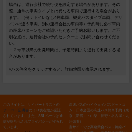
場合は、運行会社で続行便を設定する場合があります。その
際、通常の車両タイプとは異なる車両で運行する場合があり
ます。（例：トイレなし4列車両、観光バスタイプ車両、デザ
インの違う車両、別の運行会社の車両等）予約時に必ず車両
の座席パターンをご確認いただきご予約お願いします。ご不
明な点は、運行会社の予約センターまでお問い合わせくださ
い。
・２号車以降の出発時間は、予定時刻より遅れて出発する場
合があります。
※バス停名をクリックすると、詳細地図が表示されます。
このサイトは、サイバートラストの
高速バスのハイウェイバスドットコ
サーバー証明書
により実在性が認証
ム 日本全国の高速バス簡単予約（東
されています。また、SSLページは通
京（新宿）・山梨・長野・名古屋・九
信が暗号化されプライバシーが守られ
州発着）
ています。
当サイトでは高速乗合バス（路線バ