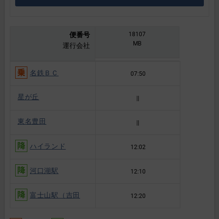
便番号
18107
MB
運行会社
名鉄ＢＣ
07:50
星が丘
||
東名豊田
||
ハイランド
12:02
河口湖駅
12:10
富士山駅（吉田
12:20