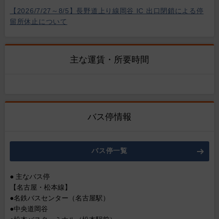
【2026/7/27～8/5】長野道上り線岡谷 IC 出口閉鎖による停
留所休止について
主な運賃・所要時間
バス停情報
バス停一覧
● 主なバス停
【名古屋・松本線】
●名鉄バスセンター（名古屋駅）
●中央道岡谷