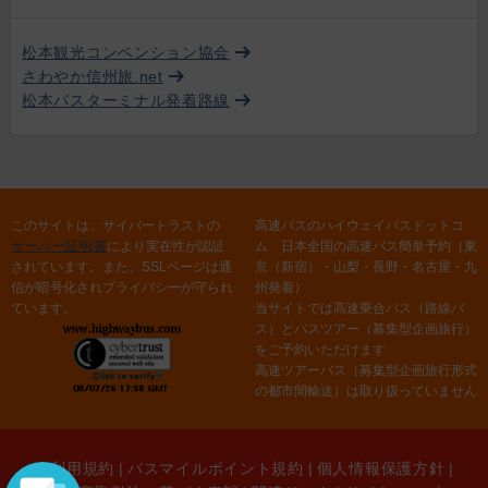
松本観光コンベンション協会
さわやか信州旅.net
松本バスターミナル発着路線
このサイトは、サイバートラストの
高速バスのハイウェイバスドットコ
サーバー証明書
により実在性が認証
ム 日本全国の高速バス簡単予約（東
されています。また、SSLページは通
京（新宿）・山梨・長野・名古屋・九
信が暗号化されプライバシーが守られ
州発着）
ています。
当サイトでは高速乗合バス（路線バ
ス）とバスツアー（募集型企画旅行）
をご予約いただけます
高速ツアーバス（募集型企画旅行形式
の都市間輸送）は取り扱っていません
ご利用規約
|
バスマイルポイント規約
|
個人情報保護方針
|