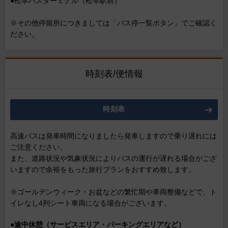
●松本バスターミナル（松本駅前）
※その他停留所につきましては「バス停一覧ボタン」でご確認く
ださい。
時刻表/便情報
時刻表
高速バスは発車時間になりましたら発車しますので乗り遅れには
ご注意ください。
また、道路状況や気象状況によりバスの運行が遅れる場合がござ
いますので余裕をもった旅行プランをおすすめ致します。
※ゴールデンウィーク・お盆などの繁忙期や車両整備などで、ト
イレなし4列シート車両になる場合がございます。
●
途中休憩（サービスエリア・パーキングエリアなど）