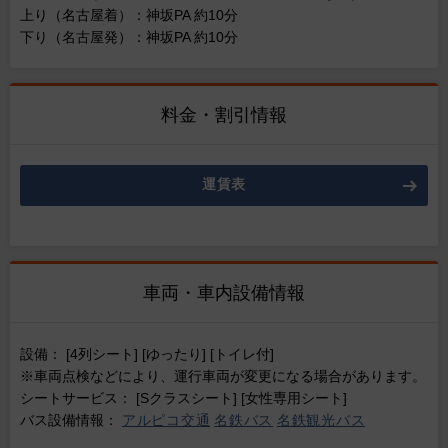
上り（名古屋着）：神坂PA 約10分
下り（名古屋発）：神坂PA 約10分
料金・割引情報
運賃表
車両・車内設備情報
設備： [4列シート] [ゆったり] [トイレ付]
※車両点検などにより、運行車両が変更になる場合があります。
シートサービス： [Sクラスシート] [女性専用シート]
バス設備情報：
アルピコ交通
名鉄バス
名鉄観光バス