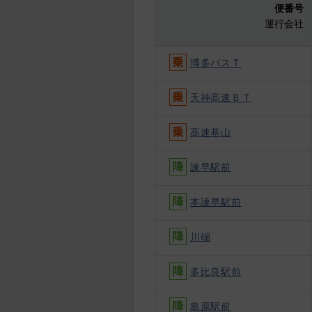
便番号
運行会社
博多バスＴ
天神高速ＢＴ
高速基山
諫早駅前
本諫早駅前
川端
多比良駅前
島原駅前