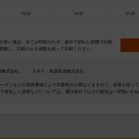
12:35
16:30
21:35
が多い場合、全てが印刷されず、途中で切れた状態で印刷
調整し、印刷される便数を絞って印刷ください。
鉄道株式会社 ＳＭＴ：島原鉄道株式会社
ーズンなどの道路事情により所要時分が異なりますので、余裕を持って
で発生した損害などについては、運行会社ではその責任は一切負いかね