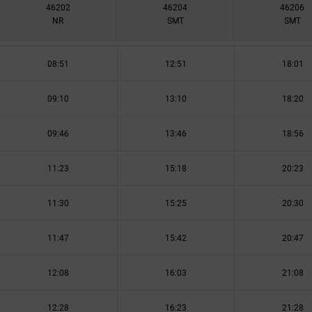
46202
46204
46206
NR
SMT
SMT
08:51
12:51
18:01
09:10
13:10
18:20
09:46
13:46
18:56
11:23
15:18
20:23
11:30
15:25
20:30
11:47
15:42
20:47
12:08
16:03
21:08
12:28
16:23
21:28