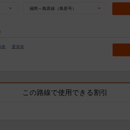
福岡～島原線（島原号）
）
刻表
運賃表
この路線で使用できる割引