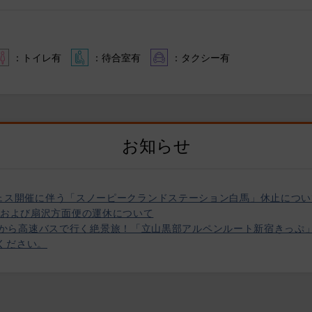
：トイレ有
：待合室有
：タクシー有
お知らせ
ートフェス開催に伴う「スノーピークランドステーション白馬」休止につ
行および扇沢方面便の運休について
1/30】新宿から高速バスで行く絶景旅！「立山黒部アルペンルート新宿きっ
ください。