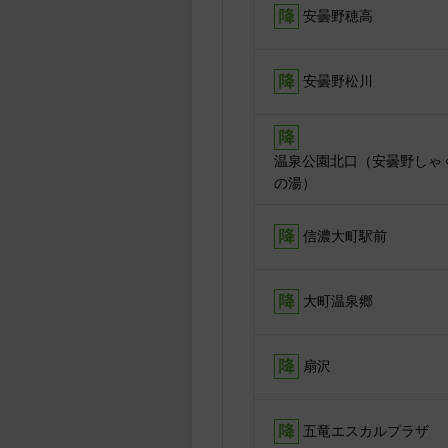
安曇野穂高
安曇野松川
温泉公園北口（安曇野しゃ
の湯）
信濃大町駅前
大町温泉郷
扇沢
五竜エスカルプラザ