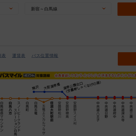
新宿～白馬線
刻表
運賃表
バス位置情報