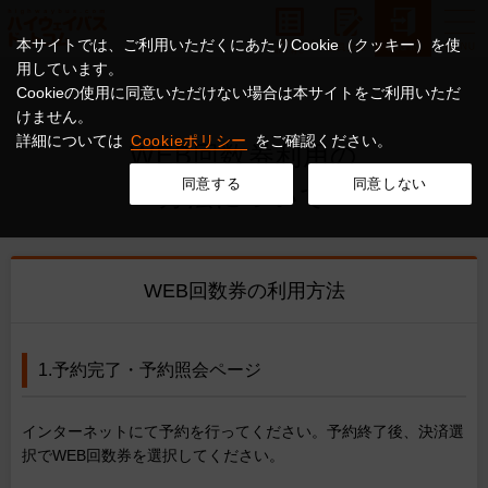
本サイトでは、ご利用いただくにあたりCookie（クッキー）を使
用しています。
Cookieの使用に同意いただけない場合は本サイトをご利用いただ
けません。
詳細については
Cookieポリシー
をご確認ください。
WEB回数券利用の
同意する
同意しない
方法について
WEB回数券の利用方法
1.予約完了・予約照会ページ
インターネットにて予約を行ってください。予約終了後、決済選
択でWEB回数券を選択してください。