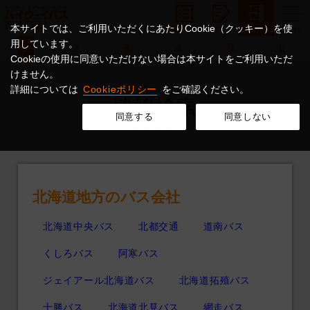
本サイトでは、ご利用いただくにあたりCookie（クッキー）を使
用しています。
1.
2.
3.
4.
5.
6.
Cookieの使用に同意いただけない場合は本サイトをご利用いただ
けません。
詳細については
Cookieポリシー
をご確認ください。
路線検索
同意する
同意しない
運行会社から探す
北海道地方のバス会社
北海道中央バス
北都交通
道南バス
くしろバス
阿寒バス
ジェイアール北海道バス
北海道拓殖バス
十勝バス
北海道北見バス
網走バス