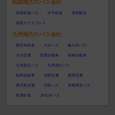
四国地方のバス会社
四国高速バス
伊予鉄道
海部観光
高松エクスプレス
九州地方のバス会社
西日本鉄道
大分バス
亀の井バス
大分交通
西肥自動車
長崎自動車
九州産交バス
九州急行バス
昭和自動車
宮崎交通
南国交通
鹿児島交通
日田バス
長崎県営バス
島原鉄道
JR九州バス