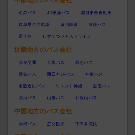
名鉄バス
JR東海バス
濃飛乗合自動車
岐阜乗合自動車
遠州鉄道
豊鉄バス
富士急
しずてつジャストライン
近畿地方のバス会社
奈良交通
京阪バス
阪急バス
近鉄バス
西日本JRバス
神姫バス
名阪近鉄バス
ウエスト神姫
全但バス
南海バス
山陽バス
和歌山バス
中国地方のバス会社
両備バス
広交観光
下津井電鉄