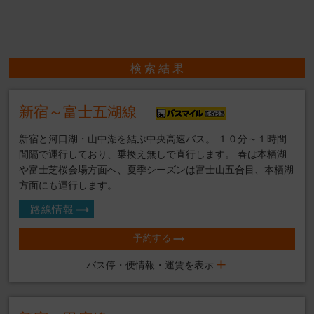
検 索 結 果
新宿～富士五湖線
新宿と河口湖・山中湖を結ぶ中央高速バス。 １０分～１時間
間隔で運行しており、乗換え無しで直行します。 春は本栖湖
や富士芝桜会場方面へ、夏季シーズンは富士山五合目、本栖湖
方面にも運行します。
路線情報
予約する
バス停・便情報・運賃を表示