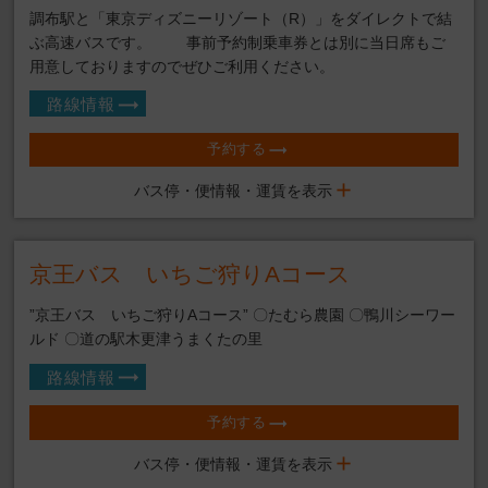
調布駅と「東京ディズニーリゾート（R）」をダイレクトで結
ぶ高速バスです。 事前予約制乗車券とは別に当日席もご
用意しておりますのでぜひご利用ください。
路線情報
予約する
バス停・便情報・運賃を表示
京王バス いちご狩りAコース
”京王バス いちご狩りAコース” 〇たむら農園 〇鴨川シーワー
ルド 〇道の駅木更津うまくたの里
路線情報
予約する
バス停・便情報・運賃を表示