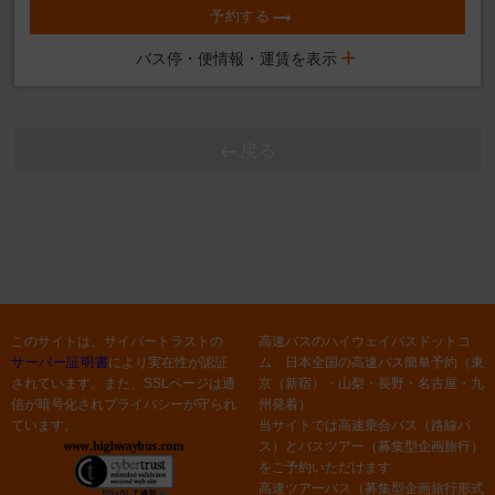
予約する
バス停・便情報・運賃を表示
戻る
このサイトは、サイバートラストの
高速バスのハイウェイバスドットコ
サーバー証明書
により実在性が認証
ム 日本全国の高速バス簡単予約（東
されています。また、SSLページは通
京（新宿）・山梨・長野・名古屋・九
信が暗号化されプライバシーが守られ
州発着）
ています。
当サイトでは高速乗合バス（路線バ
ス）とバスツアー（募集型企画旅行）
をご予約いただけます
高速ツアーバス（募集型企画旅行形式