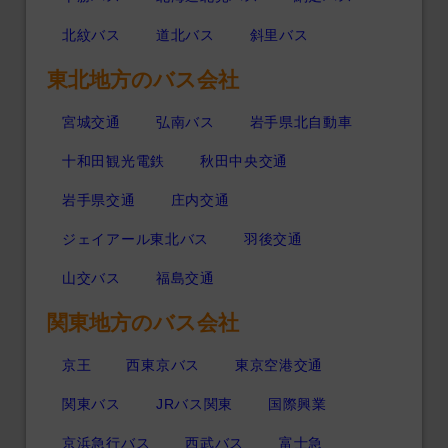
北紋バス
道北バス
斜里バス
東北地方のバス会社
宮城交通
弘南バス
岩手県北自動車
十和田観光電鉄
秋田中央交通
岩手県交通
庄内交通
ジェイアール東北バス
羽後交通
山交バス
福島交通
関東地方のバス会社
京王
西東京バス
東京空港交通
関東バス
JRバス関東
国際興業
京浜急行バス
西武バス
富士急